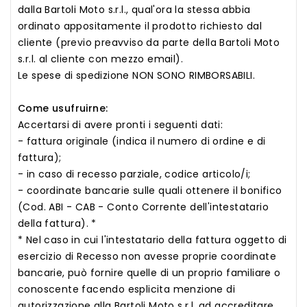
dalla Bartoli Moto s.r.l., qual'ora la stessa abbia
ordinato appositamente il prodotto richiesto dal
cliente (previo preavviso da parte della Bartoli Moto
s.r.l. al cliente con mezzo email).
Le spese di spedizione NON SONO RIMBORSABILI.
Come usufruirne:
Accertarsi di avere pronti i seguenti dati:
- fattura originale (indica il numero di ordine e di
fattura);
- in caso di recesso parziale, codice articolo/i;
- coordinate bancarie sulle quali ottenere il bonifico
(Cod. ABI - CAB - Conto Corrente dell'intestatario
della fattura). *
* Nel caso in cui l'intestatario della fattura oggetto di
esercizio di Recesso non avesse proprie coordinate
bancarie, può fornire quelle di un proprio familiare o
conoscente facendo esplicita menzione di
autorizzazione alla Bartoli Moto s.r.l. ad accreditare