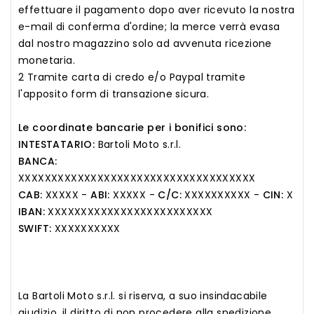
effettuare il pagamento dopo aver ricevuto la nostra
e-mail di conferma d'ordine; la merce verrà evasa
dal nostro magazzino solo ad avvenuta ricezione
monetaria.
2 Tramite carta di credo e/o Paypal tramite
l'apposito form di transazione sicura.
Le coordinate bancarie per i bonifici sono:
INTESTATARIO:
Bartoli Moto s.r.l.
BANCA:
XXXXXXXXXXXXXXXXXXXXXXXXXXXXXXXXXXXX
CAB:
XXXXX -
ABI:
XXXXX -
C/C:
XXXXXXXXXX -
CIN:
X
IBAN:
XXXXXXXXXXXXXXXXXXXXXXXXX
SWIFT:
XXXXXXXXXX
La Bartoli Moto s.r.l. si riserva, a suo insindacabile
giudizio, il diritto di non procedere alla spedizione