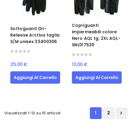
Copriguanti
Sottoguanti Dri-
impermeabili colore
Release Arctiva taglia
Nero AQL tg. 2XL AQL-
S/M unisex 33400306
SNL017530
25,00 €
13,00 €
Aggiungi Al Carrello
Aggiungi Al Carrello
1
2
Visualizzati 1-12 su 15 articoli
